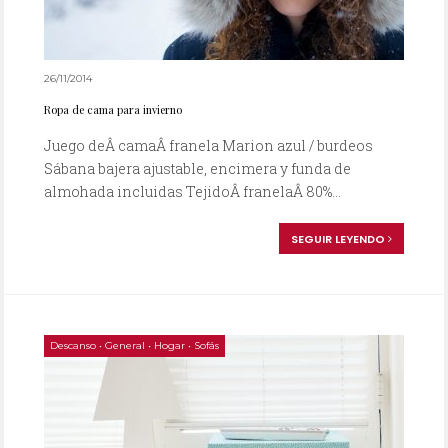
26/11/2014
Ropa de cama para invierno
Juego deÂ camaÂ franela Marion azul / burdeos
Sábana bajera ajustable, encimera y funda de
almohada incluidas TejidoÂ franelaÂ 80%...
SEGUIR LEYENDO
Descanso
•
General
•
Hogar
•
Sofás