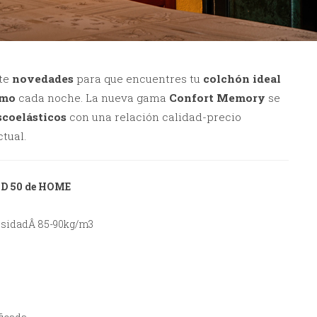
rte
novedades
para que encuentres tu
colchón ideal
imo
cada noche. La nueva gama
Confort Memory
se
scoelásticos
con una relación calidad-precio
tual.
HD 50 de HOME
ensidadÂ 85-90kg/m3