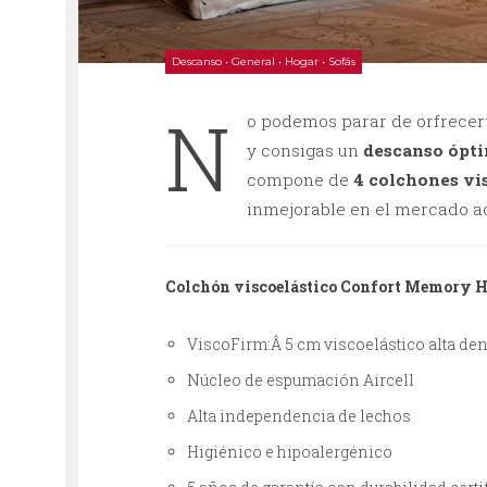
Descanso
•
General
•
Hogar
•
Sofás
N
o podemos parar de orfrece
y consigas un
descanso ópt
compone de
4 colchones vi
inmejorable en el mercado ac
Colchón viscoelástico Confort Memory 
ViscoFirm:Â 5 cm viscoelástico alta d
Núcleo de espumación Aircell
Alta independencia de lechos
Higiénico e hipoalergénico