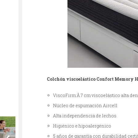
Colchón viscoelástico Confort Memory 
ViscoFirm:Â 7 cm viscoelástico alta d
Núcleo de espumación Aircell
Alta independencia de lechos
Higiénico e hipoalergénico
5 años de garantía con durabilidad certi