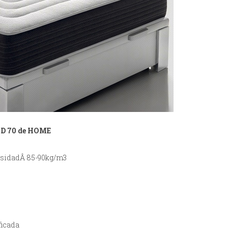
HD 70 de HOME
ensidadÂ 85-90kg/m3
ficada