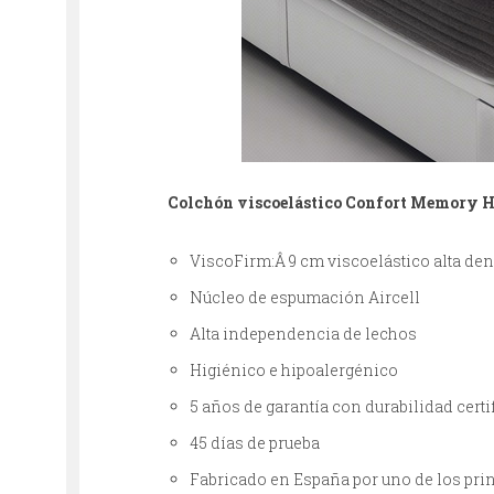
Colchón viscoelástico Confort Memory 
ViscoFirm:Â 9 cm viscoelástico alta d
Núcleo de espumación Aircell
Alta independencia de lechos
Higiénico e hipoalergénico
5 años de garantía con durabilidad certi
45 días de prueba
Fabricado en España por uno de los pri