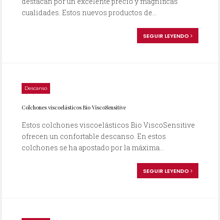
destacan por un excelente precio y magníficas
cualidades. Estos nuevos productos de...
SEGUIR LEYENDO
Descanso
21/01/2014
Colchones viscoelásticos Bio ViscoSensitive
Estos colchones viscoelásticos Bio ViscoSensitive
ofrecen un confortable descanso. En estos
colchones se ha apostado por la máxima...
SEGUIR LEYENDO