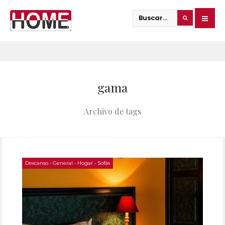
gama
Archivo de tags
Descanso
•
General
•
Hogar
•
Sofás