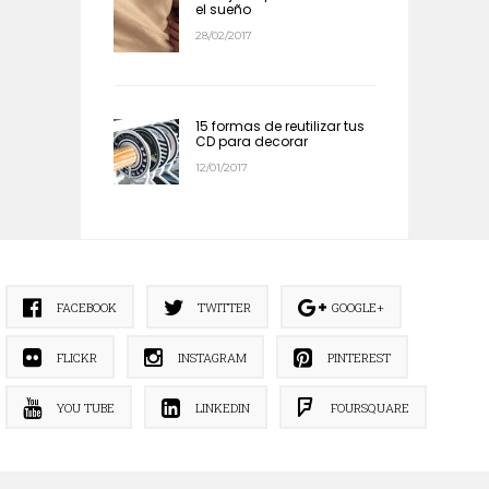
el sueño
28/02/2017
15 formas de reutilizar tus
CD para decorar
12/01/2017
FACEBOOK
TWITTER
GOOGLE+
FLICKR
INSTAGRAM
PINTEREST
YOU TUBE
LINKEDIN
FOURSQUARE