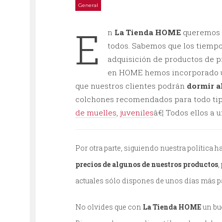
General
E
n
La Tienda HOME
queremos q
todos. Sabemos que los tiempo
adquisición de productos de p
en HOME hemos incorporado u
que nuestros clientes podrán
dormir a
colchones recomendados para todo ti
de muelles
,
juveniles
â€¦ Todos ellos a 
Por otra parte, siguiendo nuestra política 
precios de algunos de nuestros productos
,
actuales sólo dispones de unos días más p
No olvides que con
La Tienda HOME
un bu