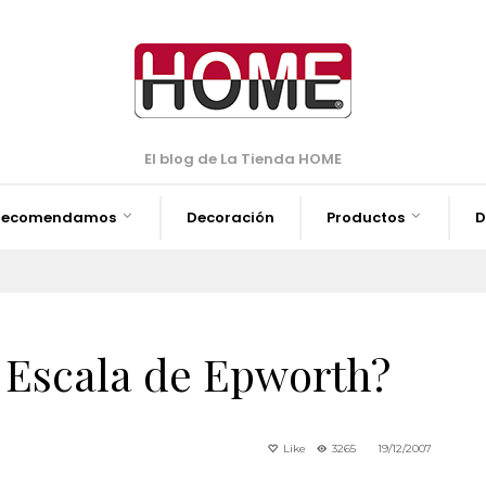
El blog de La Tienda HOME
Recomendamos
Decoración
Productos
D
a Escala de Epworth?
Like
3265
19/12/2007