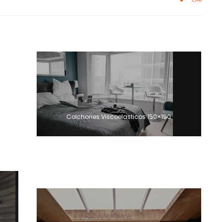
Colchones Viscoelasticos 150×190
Marcas de colchones de muelles
ensacados mejores marcas 2020
Los mejores trucos para ahorrar en la
factura de la luz estas Navidades