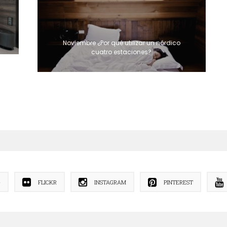
Noviembre ¿Por qué utilizar un nórdico
cuatro estaciones?
+
FLICKR
INSTAGRAM
PINTEREST