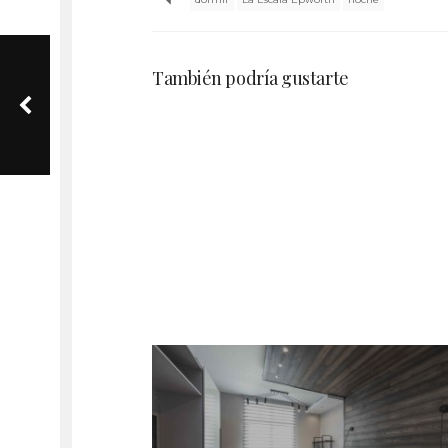
Tiempo de recuperacion para colchones
enrollados
También podría gustarte
Colchones Viscoelastica Calor Mejorar
Sueño