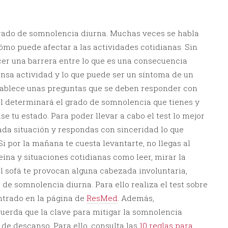
rado de somnolencia diurna. Muchas veces se habla
cómo puede afectar a las actividades cotidianas. Sin
er una barrera entre lo que es una consecuencia
ensa actividad y lo que puede ser un síntoma de un
stablece unas preguntas que se deben responder con
al determinará el grado de somnolencia que tienes y
se tu estado. Para poder llevar a cabo el test lo mejor
cada situación y respondas con sinceridad lo que
i por la mañana te cuesta levantarte, no llegas al
eína y situaciones cotidianas como leer, mirar la
l sofá te provocan alguna cabezada involuntaria,
de somnolencia diurna. Para ello realiza el test sobre
ntrado en la página de
ResMed
. Además,
uerda que la clave para mitigar la somnolencia
de descanso. Para ello, consulta las
10 reglas para