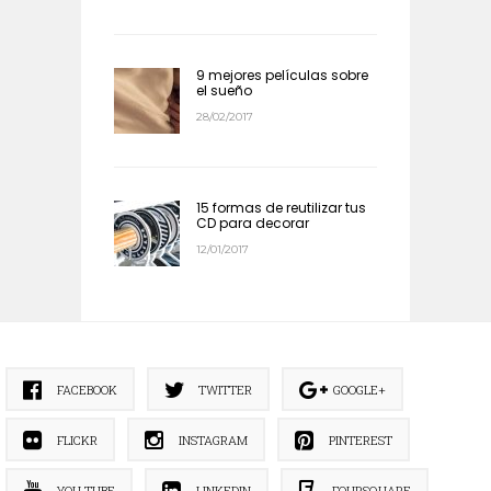
9 mejores películas sobre
el sueño
28/02/2017
15 formas de reutilizar tus
CD para decorar
12/01/2017
FACEBOOK
TWITTER
GOOGLE+
FLICKR
INSTAGRAM
PINTEREST
YOU TUBE
LINKEDIN
FOURSQUARE