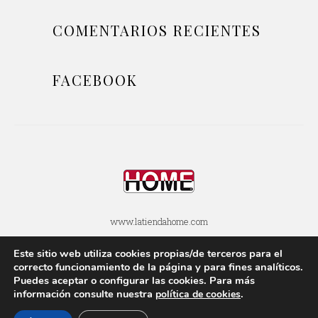
COMENTARIOS RECIENTES
FACEBOOK
www.latiendahome.com
Este sitio web utiliza cookies propias/de terceros para el
POLÍTICA DE COOKIES
POLÍTICA DE PRIVACIDAD
correcto funcionamiento de la página y para fines analí­ticos.
Puedes aceptar o configurar las cookies. Para más
AVISOS LEGALES
SOBRE ESTE BLOG
información consulte nuestra
.
polí­tica de cookies