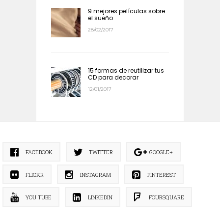
9 mejores películas sobre
el sueño
28/02/2017
15 formas de reutilizar tus
CD para decorar
12/01/2017
FACEBOOK
TWITTER
GOOGLE+
FLICKR
INSTAGRAM
PINTEREST
YOU TUBE
LINKEDIN
FOURSQUARE