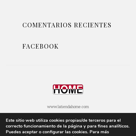
COMENTARIOS RECIENTES
FACEBOOK
www.latiendahome.com
Este sitio web utiliza cookies propias/de terceros para el
POLÍTICA DE COOKIES
POLÍTICA DE PRIVACIDAD
correcto funcionamiento de la página y para fines analí­ticos.
Puedes aceptar o configurar las cookies. Para más
AVISOS LEGALES
SOBRE ESTE BLOG