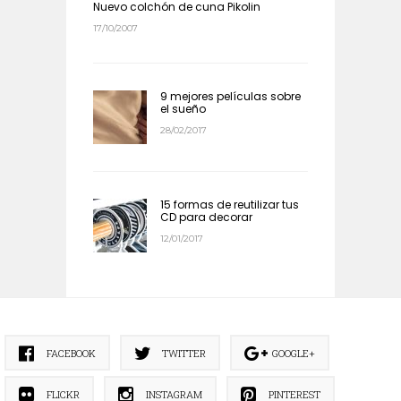
Nuevo colchón de cuna Pikolin
17/10/2007
9 mejores películas sobre
el sueño
28/02/2017
15 formas de reutilizar tus
CD para decorar
12/01/2017
FACEBOOK
TWITTER
GOOGLE+
FLICKR
INSTAGRAM
PINTEREST