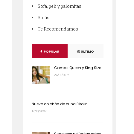
Sofá, peli y palomitas
Sofás
Te Recomendamos
POPULAR
ÚLTIMO
Camas Queen y King Size
26/01/2017
Nuevo colchón de cuna Pikolin
17/10/2007
9 mejores películas sobre