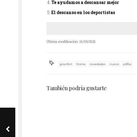
Te ayudamos a descansar mejor
El descanso en los deportistas
Última modificación: 15/06/2021
granfort
Home
novedades
nuevo
sofÃ¡s
Marcas de colchones de muelles
ensacados mejores marcas 2020
También podría gustarte