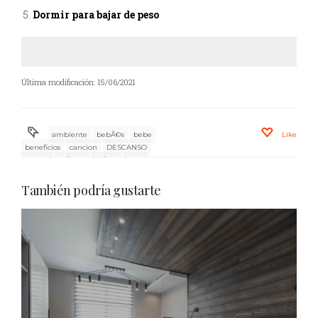
Dormir para bajar de peso
Última modificación: 15/06/2021
ambiente
bebÃ©s
bebe
Like
beneficios
cancion
DESCANSO
dormir
mÃºsica
niÃ±os
relax
rutina
También podría gustarte