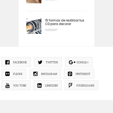
15 formas de reutilizar tus
CD para decorar
12/01/2017
FACEBOOK
TWITTER
GOOGLE+
FLICKR
INSTAGRAM
PINTEREST
YOU TUBE
LINKEDIN
FOURSQUARE