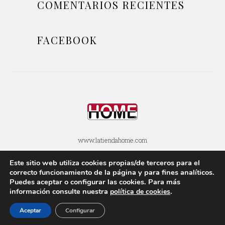
COMENTARIOS RECIENTES
FACEBOOK
www.latiendahome.com
Este sitio web utiliza cookies propias/de terceros para el
POLÍTICA DE COOKIES
POLÍTICA DE PRIVACIDAD
correcto funcionamiento de la página y para fines analí­ticos.
Puedes aceptar o configurar las cookies. Para más
AVISOS LEGALES
SOBRE ESTE BLOG
información consulte nuestra
.
polí­tica de cookies
Aceptar
Configurar