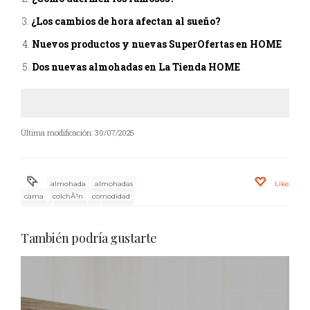
¿Los cambios de hora afectan al sueño?
Nuevos productos y nuevas SuperOfertas en HOME
Dos nuevas almohadas en La Tienda HOME
Última modificación: 30/07/2025
almohada
almohadas
Like
cama
colchÃ³n
comodidad
cuerpo
DESCANSO
dormir
firmeza
mejor
posturas
También podría gustarte