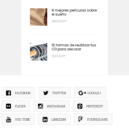
9 mejores películas sobre
el sueño
28/02/2017
15 formas de reutilizar tus
CD para decorar
12/01/2017
FACEBOOK
TWITTER
GOOGLE+
FLICKR
INSTAGRAM
PINTEREST
YOU TUBE
LINKEDIN
FOURSQUARE