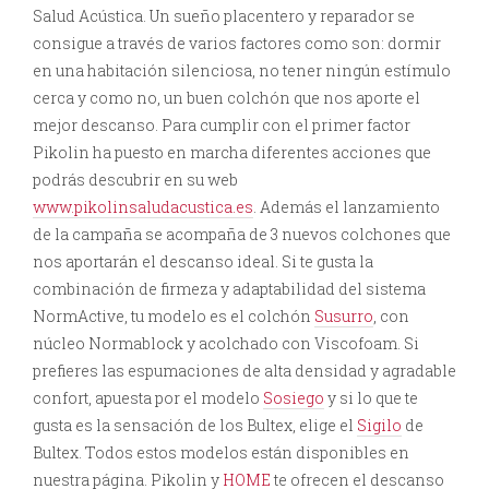
Salud Acústica. Un sueño placentero y reparador se
consigue a través de varios factores como son: dormir
en una habitación silenciosa, no tener ningún estímulo
cerca y como no, un buen colchón que nos aporte el
mejor descanso. Para cumplir con el primer factor
Pikolin ha puesto en marcha diferentes acciones que
podrás descubrir en su web
www.pikolinsaludacustica.es
. Además el lanzamiento
de la campaña se acompaña de 3 nuevos colchones que
nos aportarán el descanso ideal. Si te gusta la
combinación de firmeza y adaptabilidad del sistema
NormActive, tu modelo es el colchón
Susurro
, con
núcleo Normablock y acolchado con Viscofoam. Si
prefieres las espumaciones de alta densidad y agradable
confort, apuesta por el modelo
Sosiego
y si lo que te
gusta es la sensación de los Bultex, elige el
Sigilo
de
Bultex. Todos estos modelos están disponibles en
nuestra página. Pikolin y
HOME
te ofrecen el descanso