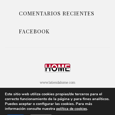
COMENTARIOS RECIENTES
FACEBOOK
www.latiendahome.com
Este sitio web utiliza cookies propias/de terceros para el
POLÍTICA DE COOKIES
POLÍTICA DE PRIVACIDAD
correcto funcionamiento de la página y para fines analí­ticos.
Puedes aceptar o configurar las cookies. Para más
AVISOS LEGALES
SOBRE ESTE BLOG
información consulte nuestra
.
polí­tica de cookies