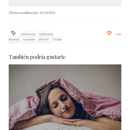
Última modificación: 15/06/2021
colchones
colchones
Like
baratos
consejos
dormir
Grupo
Pikolin
Home
insomnio
insomnio infantil
novedades
Pikolin
Pikolin Bultex
También podría gustarte