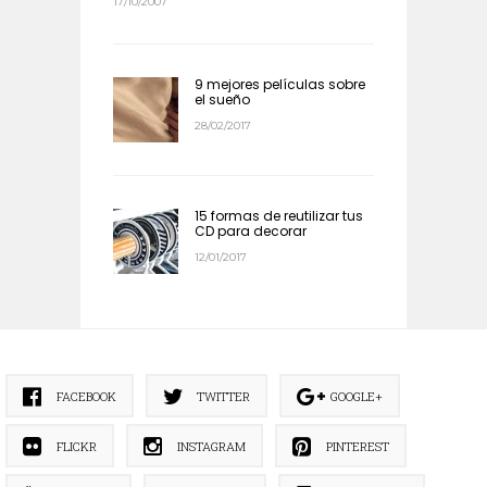
17/10/2007
9 mejores películas sobre
el sueño
28/02/2017
15 formas de reutilizar tus
CD para decorar
12/01/2017
FACEBOOK
TWITTER
GOOGLE+
FLICKR
INSTAGRAM
PINTEREST