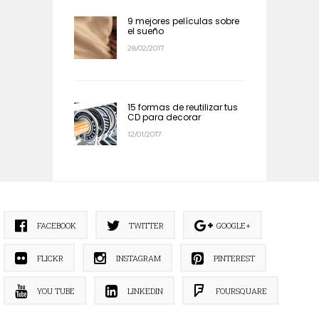
9 mejores películas sobre
el sueño
28/02/2017
15 formas de reutilizar tus
CD para decorar
12/01/2017
FACEBOOK
TWITTER
GOOGLE+
FLICKR
INSTAGRAM
PINTEREST
YOU TUBE
LINKEDIN
FOURSQUARE