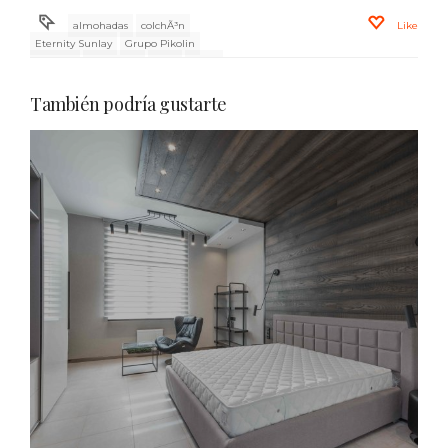
almohadas
colchÃ³n
Like
Eternity Sunlay
Grupo Pikolin
muelles
novedades
pack
packs
rebajas
Sunlay
También podría gustarte