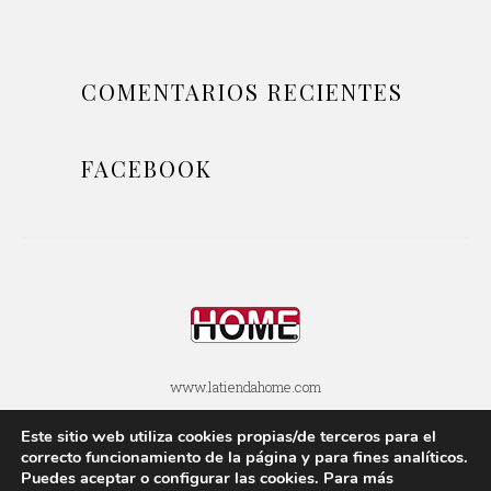
COMENTARIOS RECIENTES
FACEBOOK
www.latiendahome.com
Este sitio web utiliza cookies propias/de terceros para el
POLÍTICA DE COOKIES
POLÍTICA DE PRIVACIDAD
correcto funcionamiento de la página y para fines analí­ticos.
Puedes aceptar o configurar las cookies. Para más
AVISOS LEGALES
SOBRE ESTE BLOG