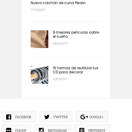
Nuevo colchón de cuna Pikolin
17/10/2007
9 mejores películas sobre
el sueño
28/02/2017
15 formas de reutilizar tus
CD para decorar
12/01/2017
FACEBOOK
TWITTER
GOOGLE+
FLICKR
INSTAGRAM
PINTEREST