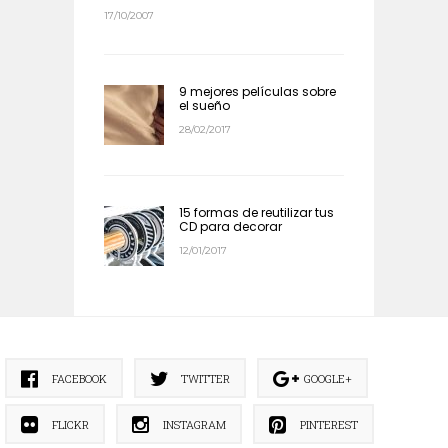
17/10/2007
9 mejores películas sobre
el sueño
28/02/2017
15 formas de reutilizar tus
CD para decorar
12/01/2017
FACEBOOK
TWITTER
GOOGLE+
FLICKR
INSTAGRAM
PINTEREST