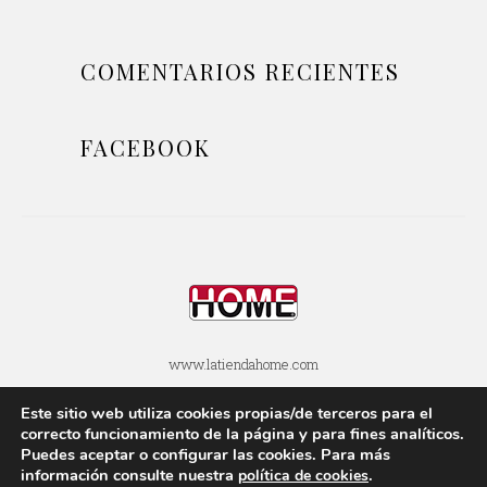
COMENTARIOS RECIENTES
FACEBOOK
www.latiendahome.com
Este sitio web utiliza cookies propias/de terceros para el
POLÍTICA DE COOKIES
POLÍTICA DE PRIVACIDAD
correcto funcionamiento de la página y para fines analí­ticos.
Puedes aceptar o configurar las cookies. Para más
AVISOS LEGALES
SOBRE ESTE BLOG
información consulte nuestra
.
polí­tica de cookies