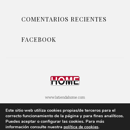
COMENTARIOS RECIENTES
FACEBOOK
www.latiendahome.com
Este sitio web utiliza cookies propias/de terceros para el
POLÍTICA DE COOKIES
POLÍTICA DE PRIVACIDAD
correcto funcionamiento de la página y para fines analí­ticos.
Puedes aceptar o configurar las cookies. Para más
AVISOS LEGALES
SOBRE ESTE BLOG
información consulte nuestra
.
polí­tica de cookies