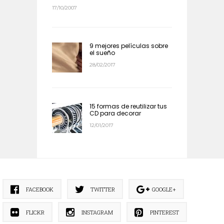
17/10/2007
9 mejores películas sobre
el sueño
28/02/2017
15 formas de reutilizar tus
CD para decorar
12/01/2017
FACEBOOK
TWITTER
GOOGLE+
FLICKR
INSTAGRAM
PINTEREST