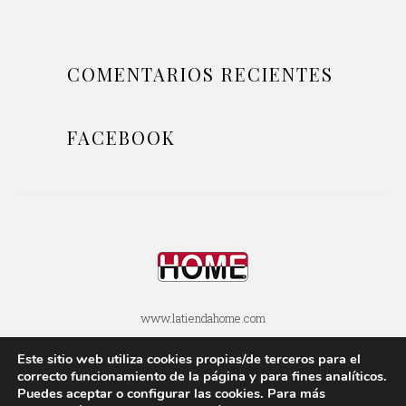
COMENTARIOS RECIENTES
FACEBOOK
www.latiendahome.com
Este sitio web utiliza cookies propias/de terceros para el
POLÍTICA DE COOKIES
POLÍTICA DE PRIVACIDAD
correcto funcionamiento de la página y para fines analí­ticos.
Puedes aceptar o configurar las cookies. Para más
AVISOS LEGALES
SOBRE ESTE BLOG