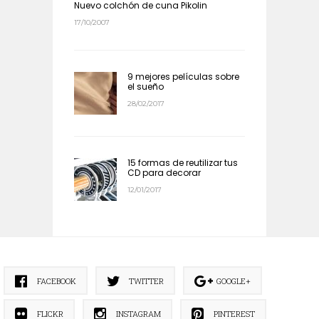
Nuevo colchón de cuna Pikolin
17/10/2007
9 mejores películas sobre
el sueño
28/02/2017
15 formas de reutilizar tus
CD para decorar
12/01/2017
FACEBOOK
TWITTER
GOOGLE+
FLICKR
INSTAGRAM
PINTEREST