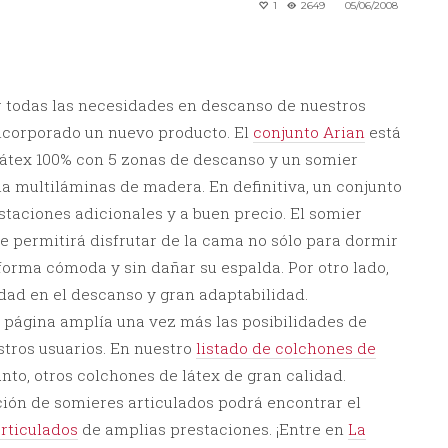
1
2649
05/06/2008
 todas las necesidades en descanso de nuestros
ncorporado un nuevo producto. El
conjunto Arian
está
átex 100% con 5 zonas de descanso y un somier
ma multiláminas de madera. En definitiva, un conjunto
taciones adicionales y a buen precio. El somier
le permitirá disfrutar de la cama no sólo para dormir
 forma cómoda y sin dañar su espalda. Por otro lado,
idad en el descanso y gran adaptabilidad.
a página amplía una vez más las posibilidades de
stros usuarios. En nuestro
listado de colchones de
nto, otros colchones de látex de gran calidad.
ción de somieres articulados podrá encontrar el
rticulados
de amplias prestaciones. ¡Entre en
La