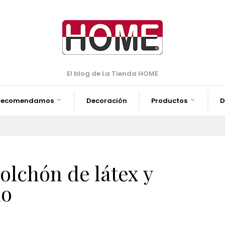
El blog de La Tienda HOME
Recomendamos
Decoración
Productos
D
olchón de látex y
do