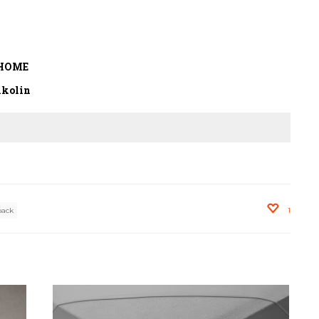
a HOME
ikolin
pack
1