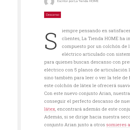
Escritor por:
La Tienda HOME
Descanso
S
iempre pensando en satisfacer
clientes, La Tienda HOME ha i
compuesto por un colchón de l
eléctrico articulado con siste
para quienes buscan descanso con pres
eléctrico con 5 planos de articulación 
sino también para leer o ver la tele de
este colchón de látex le ofrecerá suav
Con este nuevo conjunto Arian, nuestr
conseguir el perfecto descanso de nue
látex
, encontrará además de este conju
Además, si se dirige hacia nuestra sec
conjunto Arian junto a otros
somieres a