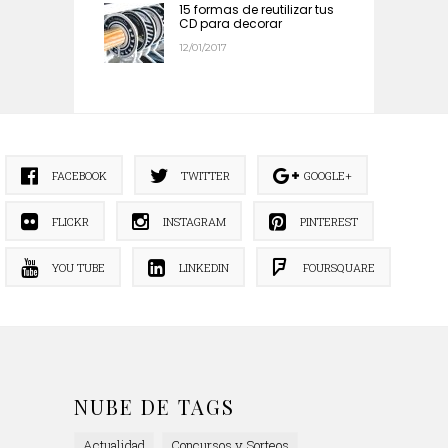
15 formas de reutilizar tus
CD para decorar
12/01/2017
FACEBOOK
TWITTER
GOOGLE+
FLICKR
INSTAGRAM
PINTEREST
YOU TUBE
LINKEDIN
FOURSQUARE
NUBE DE TAGS
Actualidad
Concursos y Sorteos