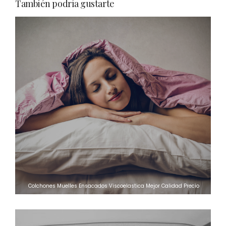
novedades
Pikolin Bultex
También podría gustarte
Colchones Muelles Ensacados Viscoelastica Mejor Calidad Precio