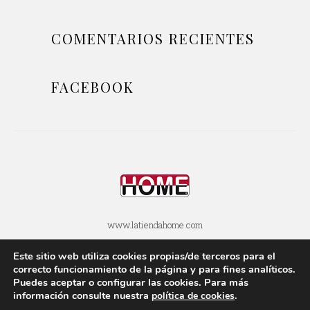
COMENTARIOS RECIENTES
FACEBOOK
www.latiendahome.com
Este sitio web utiliza cookies propias/de terceros para el
POLÍTICA DE COOKIES
POLÍTICA DE PRIVACIDAD
correcto funcionamiento de la página y para fines analí­ticos.
Puedes aceptar o configurar las cookies. Para más
AVISOS LEGALES
SOBRE ESTE BLOG
información consulte nuestra
.
polí­tica de cookies