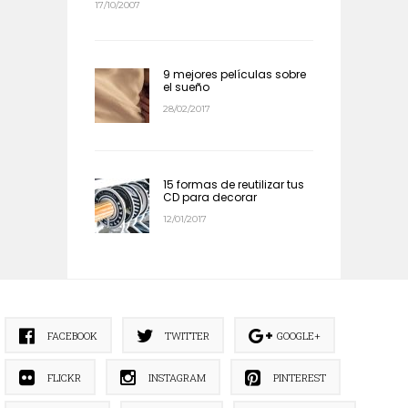
17/10/2007
9 mejores películas sobre
el sueño
28/02/2017
15 formas de reutilizar tus
CD para decorar
12/01/2017
FACEBOOK
TWITTER
GOOGLE+
FLICKR
INSTAGRAM
PINTEREST