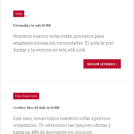
Sofás
15/06/2012
Personaliza tu sofá HOME
Nuestros nuevos sofás están pensados para
adaptarse a todas tus necesidades. El sofá de piel
Azibar y la versión en tela, elÂ sofá...
SEGUIR LEYENDO
Días Especiales
07/10/2010
Octubre, Mes del Sofá en HOME
Este mes, tienes todos nuestros sofás a precios
irrepetibles. Te ofrecemos las mejores ofertas y
hasta un 44% de descuento en sillones,...