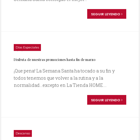
SEGUIR LEYENDO
Días Especiales
24/03/2008
Disfruta de nuestras promociones hasta fin de marzo
¡Que pena! La Semana Santa ha tocado a su fin y
todos tenemos que volver a la rutina y a la
normalidad…excepto en La Tienda HOME....
SEGUIR LEYENDO
Descanso
14/03/2008