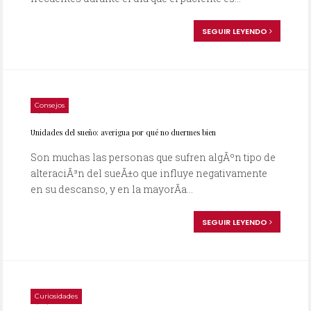
SEGUIR LEYENDO
Consejos
29/06/2010
Unidades del sueño: averigua por qué no duermes bien
Son muchas las personas que sufren algÃºn tipo de
alteraciÃ³n del sueÃ±o que influye negativamente
en su descanso, y en la mayorÃ­a...
SEGUIR LEYENDO
Curiosidades
13/04/2009