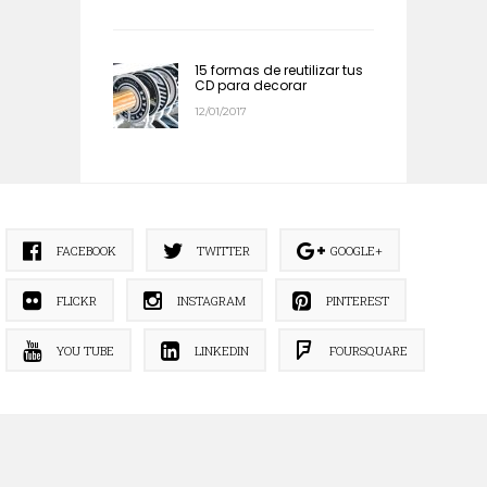
15 formas de reutilizar tus
CD para decorar
12/01/2017
FACEBOOK
TWITTER
GOOGLE+
FLICKR
INSTAGRAM
PINTEREST
YOU TUBE
LINKEDIN
FOURSQUARE