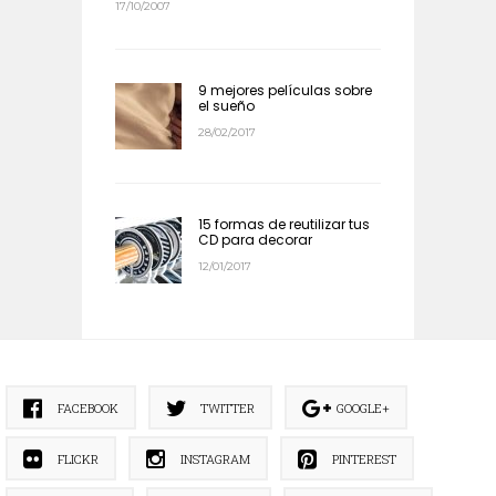
17/10/2007
9 mejores películas sobre
el sueño
28/02/2017
15 formas de reutilizar tus
CD para decorar
12/01/2017
FACEBOOK
TWITTER
GOOGLE+
FLICKR
INSTAGRAM
PINTEREST