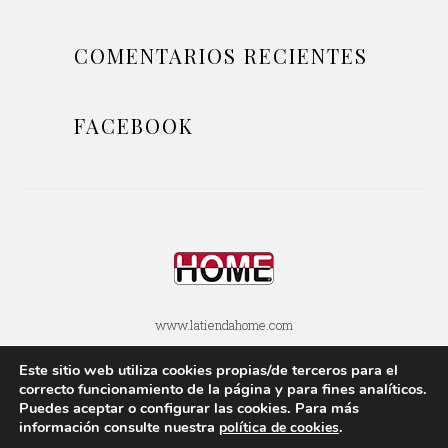
COMENTARIOS RECIENTES
FACEBOOK
www.latiendahome.com
Este sitio web utiliza cookies propias/de terceros para el
POLÍTICA DE COOKIES
POLÍTICA DE PRIVACIDAD
correcto funcionamiento de la página y para fines analí­ticos.
Puedes aceptar o configurar las cookies. Para más
AVISOS LEGALES
SOBRE ESTE BLOG
información consulte nuestra
.
polí­tica de cookies