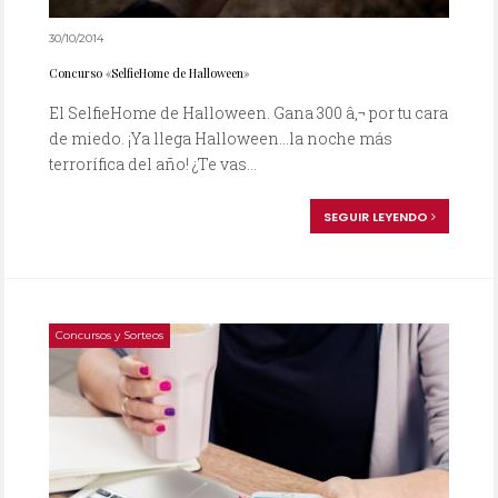
30/10/2014
Concurso «SelfieHome de Halloween»
El SelfieHome de Halloween. Gana 300 â‚¬ por tu cara
de miedo. ¡Ya llega Halloween…la noche más
terrorífica del año! ¿Te vas...
SEGUIR LEYENDO
Concursos y Sorteos